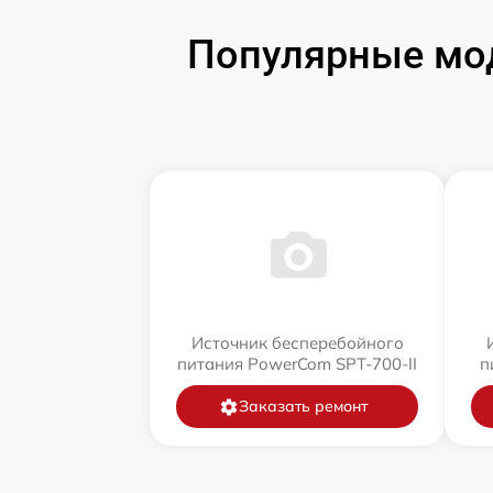
Популярные мод
Источник бесперебойного
питания PowerCom SPT-700-II
п
Заказать ремонт