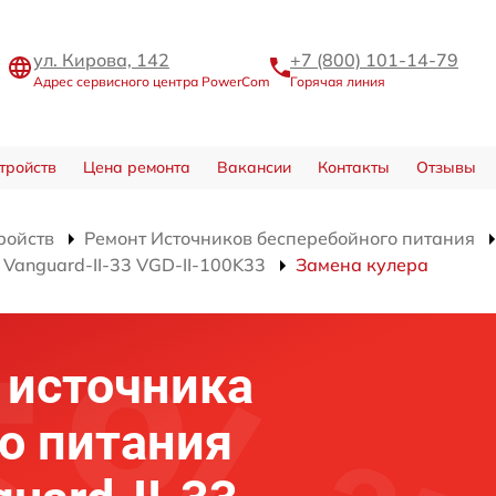
ул. Кирова, 142
+7 (800) 101-14-79
Адрес сервисного центра PowerCom
Горячая линия
тройств
Цена ремонта
Вакансии
Контакты
Отзывы
ройств
Ремонт Источников бесперебойного питания
Vanguard-II-33 VGD-II-100K33
Замена кулера
 источника
о питания