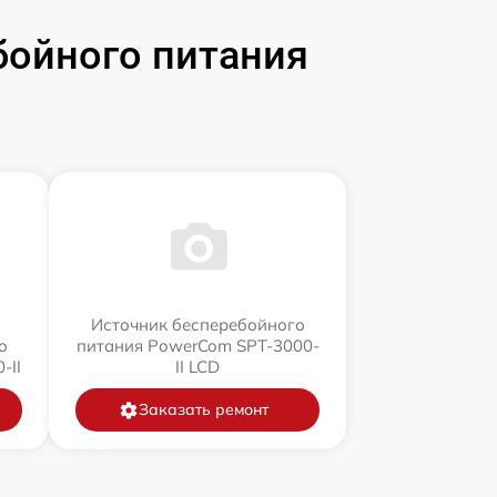
бойного питания
Источник бесперебойного
о
питания PowerCom SPT-3000-
-II
II LCD
Заказать ремонт