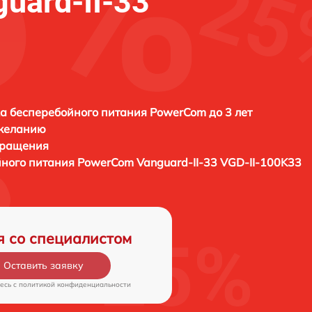
uard-II-33
а бесперебойного питания PowerCom до 3 лет
 желанию
бращения
йного питания
PowerCom Vanguard-II-33 VGD-II-100K33
я со специалистом
Оставить заявку
есь c
политикой конфиденциальности