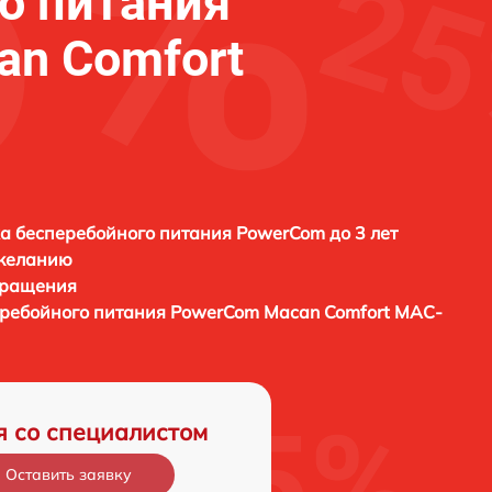
о питания
n Comfort
а бесперебойного питания PowerCom до 3 лет
 желанию
бращения
еребойного питания
PowerCom Macan Comfort MAC-
я со специалистом
Оставить заявку