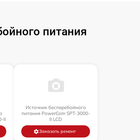
бойного питания
Источник бесперебойного
о
питания PowerCom SPT-3000-
-II
II LCD
Заказать ремонт