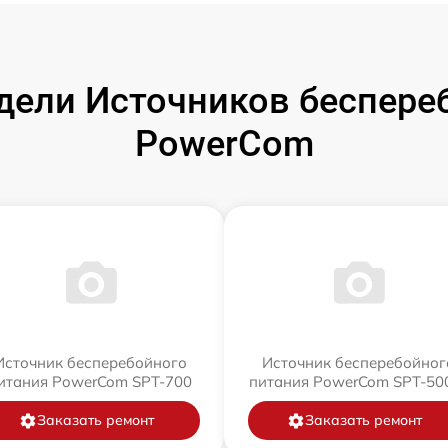
ели Источников беспере
PowerCom
Источник бесперебойного
Источник бесперебойног
итания PowerCom SPT-700
питания PowerCom SPT-500
Заказать ремонт
Заказать ремонт