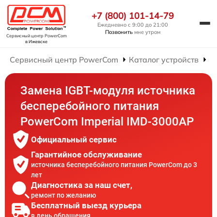
+7 (800) 101-14-79
Ежедневно с 9:00 до 21:00
Позвонить
мне утром
Сервисный центр PowerCom
в Ижевске
Сервисный центр PowerCom
Каталог устройств
Р
Замена IGBT-модуля источника
бесперебойного питания
PowerCom Imperial IMD-3000AP
Официальный сервис
Гарантийное обслуживание
источника бесперебойного питания PowerCom до 3
лет
Диагностика за наш счет,
ремонт по желанию
Бесплатный выезд курьера
в день обращения